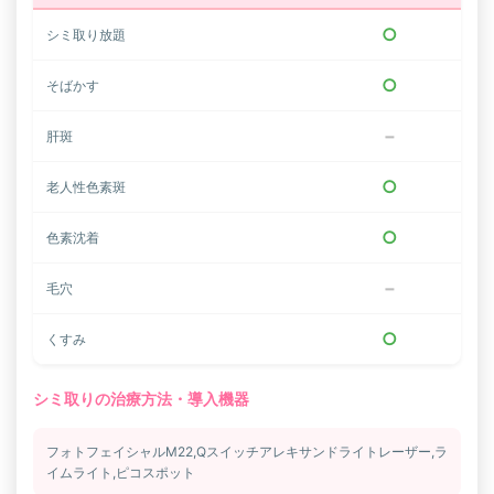
○
シミ取り放題
○
そばかす
−
肝斑
○
老人性色素斑
○
色素沈着
−
毛穴
○
くすみ
シミ取りの治療方法・導入機器
フォトフェイシャルM22,Qスイッチアレキサンドライトレーザー,ラ
イムライト,ピコスポット