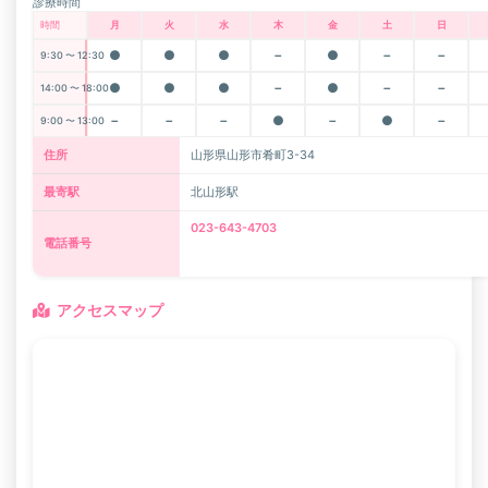
診療時間
時間
月
火
水
木
金
土
日
●
●
●
－
●
－
－
9:30 〜 12:30
●
●
●
－
●
－
－
14:00 〜 18:00
－
－
－
●
－
●
－
9:00 〜 13:00
住所
山形県山形市肴町3-34
最寄駅
北山形駅
023-643-4703
電話番号
アクセスマップ