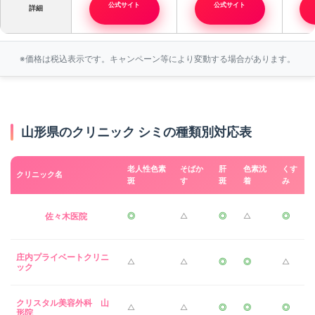
公式サイト
公式サイト
詳細
※価格は税込表示です。キャンペーン等により変動する場合があります。
山形県のクリニック シミの種類別対応表
老人性色素
そばか
肝
色素沈
くす
クリニック名
斑
す
斑
着
み
佐々木医院
◎
△
◎
△
◎
庄内プライベートクリニ
△
△
◎
◎
△
ック
クリスタル美容外科 山
△
△
◎
◎
◎
形院