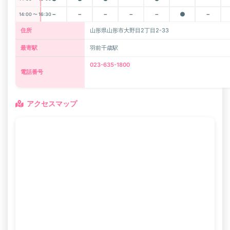
－
－
－
－
－
●
－
14:00 〜 16:30
住所
山形県山形市大野目2丁目2-33
最寄駅
羽前千歳駅
023-635-1800
電話番号
アクセスマップ