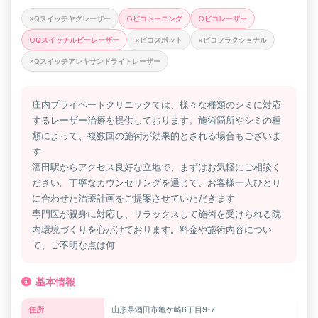
×Qスイッチヤグレーザー
○ピコトーニング
○ピコレーザー
○Qスイッチルビーレーザー
×ピコスポット
×ピコフラクショナル
×Qスイッチアレキサンドライトレーザー
庄内プライベートクリニックでは、様々な種類のシミに対応
するレーザー治療を提供しております。施術箇所やシミの種
類によって、複数回の施術が効果的とされる場合もございま
す
酒田駅からアクセス良好な立地で、まずはお気軽にご相談く
ださい。丁寧なカウンセリングを通じて、お客様一人ひとり
に合わせた治療計画をご提案させていただきます
専門医が親身に対応し、リラックスして施術を受けられる院
内環境づくりを心がけております。料金や施術内容につい
て、ご不明な点は何
基本情報
住所
山形県酒田市亀ケ崎6丁目9-7