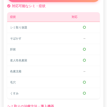
対応可能なシミ・症状
症状
対応
○
シミ取り放題
−
そばかす
○
肝斑
○
老人性色素斑
−
色素沈着
○
毛穴
○
くすみ
シミ取りの治療方法・導入機器