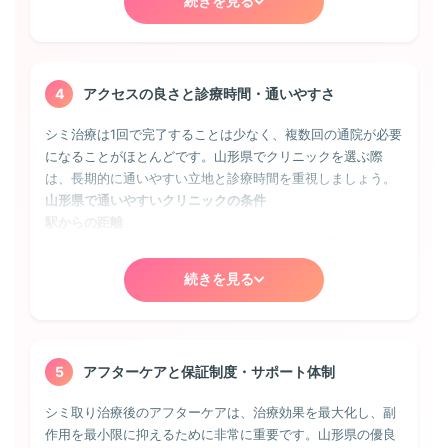
続きを見る
小さなシミをピンポイントで除去。山形県では初回限定価格を設
肝斑
定しているクリニックも多い
30〜40代の女性に多く、頬骨のあたりに左右対称に現れる
シミ取り放題プラン:
30,000円〜100,000円
薄茶色のシミ。ホルモンバランスの影響を受けやすく、山形
顔全体のシミを一度に治療できるお得なプラン。山形県の人気ク
県の専門クリニックでは、トラネキサム酸内服とレーザート
4
アクセスの良さと診療時間・通いやすさ
リニックでは期間限定キャンペーンも実施
ーニングの併用治療が基本となります。誤った治療で悪化す
ることもあるため、経験豊富な医師の診断が不可欠です。
シミ治療は1回で完了することは少なく、複数回の通院が必要
レーザートーニング:
1回 8,000円〜30,000円
になることがほとんどです。山形県でクリニックを選ぶ際
肝斑や薄いシミに効果的。5回・10回のコース契約で割引になるこ
ADM（後天性真皮メラノサイトーシス）
は、長期的に通いやすい立地と診療時間を重視しましょう。
とが多い
山形県で通いやすいクリニックの条件
頬骨部分に現れる灰色がかった青みのあるシミ。真皮層にメ
ピコレーザー:
1回 20,000円〜50,000円
ラニンが存在するため、通常のシミより深い位置にあり、山
駅からの距離
最新機器による治療。ダウンタイムが短く、山形県のビジネスパ
形県でも対応できるクリニックは限られます。Qスイッチレ
最寄り駅から徒歩5分以内が理想的。山形県の主要駅周辺に
ーソンに人気
ーザーによる複数回の治療が必要で、3〜6回程度の照射で改
は多くのクリニックが集中しており、雨の日でも地下通路で
善が期待できます。
続きを見る
アクセスできる場所もあります
IPL光治療:
1回 15,000円〜40,000円
診療時間の柔軟性
そばかすや薄いシミ、赤みにも効果的。定期的な施術で美肌効果
平日夜間診療（19時以降）に対応していれば、仕事帰りに通
も期待できる
💡 山形県でクリニックを選ぶ際のポイント：
院可能。山形県のビジネス街にあるクリニックは20時まで診
初回カウンセリングで医師が直接シミの種類を診断して
⚠️ 料金に関する注意点
5
アフターケアと保証制度・サポート体制
療していることも
くれるか、複数の治療機器を揃えているか、症例写真を
初診料・再診料の有無（山形県では無料のクリニックも多
土日祝日の診療
豊富に公開しているかをチェックしましょう。
数）
シミ取り治療後のアフターケアは、治療効果を最大化し、副
週末しか時間が取れない方には必須条件。山形県では土日も
麻酔代が別途必要か（表面麻酔で3,000円程度）
作用を最小限に抑えるために非常に重要です。山形県の優良
診療しているクリニックが増えています