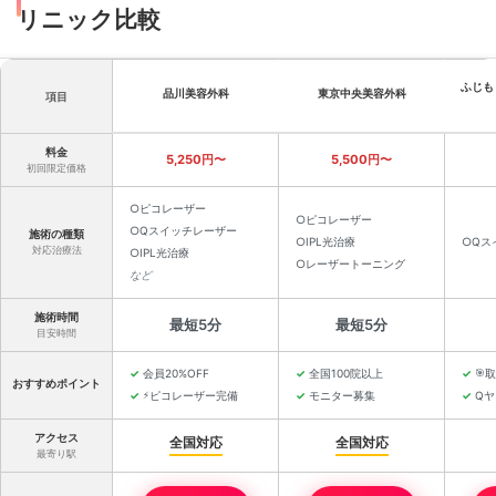
リニック比較
ふじも
品川美容外科
東京中央美容外科
項目
料金
5,250円〜
5,500円〜
初回限定価格
○ピコレーザー
○ピコレーザー
○Qスイッチレーザー
施術の種類
○IPL光治療
○Qス
対応治療法
○IPL光治療
○レーザートーニング
など
施術時間
最短5分
最短5分
目安時間
会員20%OFF
全国100院以上
🎯
取
おすすめポイント
⚡
ピコレーザー完備
モニター募集
Q
アクセス
全国対応
全国対応
最寄り駅