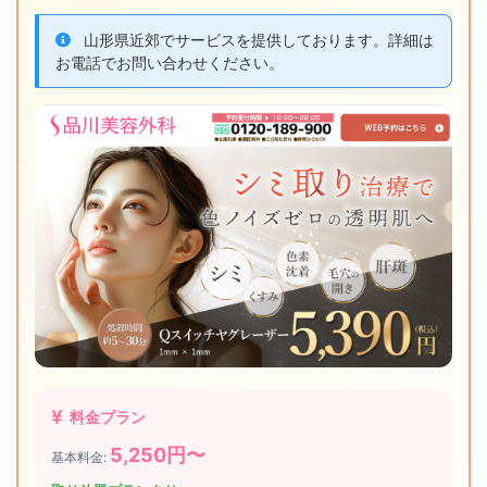
🎁 アフターケア用品の提供
山形県近郊でサービスを提供しております。詳細は
治療後に必要な保湿剤、日焼け止め、美白化粧品などを無料
お電話でお問い合わせください。
または優待価格で提供。正しいスキンケア指導も重要です。
📸 経過写真の管理
定期的に写真撮影を行い、治療効果を客観的に評価。山形県
の先進的なクリニックでは、専用アプリで経過を管理できる
ことも。
🔄 他院修正の対応
他院での治療に満足できなかった場合の修正治療に対応して
いるかも、技術力の証明になります。
長期的なメンテナンス体制
シミは紫外線や加齢により再発する可能性があるため、山形
県で長期的にお付き合いできるクリニックを選ぶことが大切
です。定期的なメンテナンス治療の割引制度や、会員制度に
よる特典があるクリニックもおすすめです。
💡 山形県でのアフターケア重視の選び方：
料金プラン
初回カウンセリング時に、アフターケアについて詳しく
5,250円〜
基本料金:
説明してくれるクリニックは信頼できます。料金だけで
なく、トータルサポートの充実度で選ぶことが、満足度