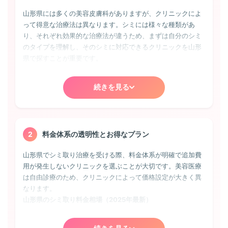
山形県には多くの美容皮膚科がありますが、クリニックによ
って得意な治療法は異なります。シミには様々な種類があ
り、それぞれ効果的な治療法が違うため、まずは自分のシミ
のタイプを理解し、そのシミに対応できるクリニックを山形
県で探すことが重要です。
老人性色素斑（日光性黒子）
続きを見る
最も一般的なシミで、山形県の多くのクリニックで治療可
能。紫外線の蓄積により40代以降に現れやすく、境界がはっ
きりした茶色のシミです。Qスイッチレーザーやピコレーザ
ーによる治療が効果的で、1〜2回の照射で改善することが多
いです。
2
料金体系の透明性とお得なプラン
山形県でシミ取り治療を受ける際、料金体系が明確で追加費
そばかす（雀卵斑）
用が発生しないクリニックを選ぶことが大切です。美容医療
遺伝的要因が強く、幼少期から顔に小さな茶色の斑点が散在
は自由診療のため、クリニックによって価格設定が大きく異
します。山形県のクリニックでは、IPL光治療やレーザートー
なります。
ニングで全体的に薄くすることが可能。ただし、完全に除去
山形県のシミ取り料金相場（2025年最新）
しても再発しやすいため、定期的なメンテナンスが必要にな
ることもあります。
スポット照射（1mm）:
2,000円〜5,000円