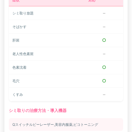
症状
対応
−
シミ取り放題
−
そばかす
○
肝斑
−
老人性色素斑
○
色素沈着
○
毛穴
−
くすみ
シミ取りの治療方法・導入機器
Qスイッチルビーレーザー,美容内服薬,ピコトーニング