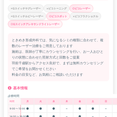
×Qスイッチヤグレーザー
×ピコトーニング
○ピコレーザー
×Qスイッチルビーレーザー
○ピコスポット
×ピコフラクショナル
○Qスイッチアレキサンドライトレーザー
ときめき形成外科では、気になるシミの種類に合わせて、複
数のレーザー治療をご用意しております
施術は、医師が丁寧にカウンセリングを行い、お一人おひと
りの状態に合わせた照射方式と回数をご提案
羽前千歳駅からアクセス良好で、まずは無料カウンセリング
でご希望をお聞かせください
料金の目安など、お気軽にご相談いただけます
基本情報
診療時間
時間
月
火
水
木
金
土
日
●
●
●
－
●
●
－
9:00 〜 13:00
●
●
●
－
●
－
－
14:00 〜 18:00