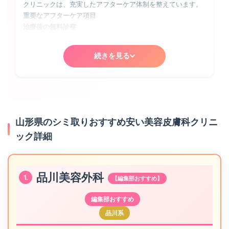
アフターケア用品の費用（保湿剤や日焼け止めなど）
クリニックは、充実したアフターケア体制を整えています。
予約の取りやすさ
キャンセル料の規定（当日キャンセルで施術料の30〜
重要なアフターケア項目
人気クリニックは予約が取りにくいことも。オンライン予約
100%）
治療後の無料診察
システムや当日予約枠があると便利です
レーザー照射後1週間〜1ヶ月後の経過観察を無料で行ってく
その他の利便性チェックポイント
れるか。山形県の良心的なクリニックでは、心配な時はいつ
💡 山形県でお得に治療を受けるコツ：
駐車場の有無
続きを見る
でも診察してくれます
モニター募集、平日限定プラン、学割・シニア割、ペア
山形県で車通院を考えている方は、提携駐車場や駐車料金サ
24時間緊急連絡体制
割など、各種割引制度を活用しましょう。また、複数回
ービスの有無を確認しましょう。
万が一の肌トラブル時に、LINEや専用ダイヤルで相談できる
コースの方が1回あたりの単価が安くなることが多いで
支払い方法の多様性
体制があると安心
す。
現金以外にクレジットカード、電子マネー、医療ローンな
炎症後色素沈着への対応
ど、支払い方法が豊富だと安心です。
レーザー治療後に一時的にシミが濃くなることがあり、適切
山形県のシミ取りおすすめ安い美容皮膚科クリニ
プライバシーへの配慮
な対処が必要。山形県の経験豊富なクリニックなら、トラブ
完全個室での施術、他の患者と顔を合わせない動線設計な
ック詳細
ル時の対応もスムーズです
ど、山形県の高級クリニックではプライバシーに配慮した造
処方薬の提供
りになっています。
ハイドロキノンやトレチノインなどの美白剤、炎症を抑える
薬を適切に処方してくれるか
品川美容外科
1.
【編集部おすすめ】
山形県での通院計画：
保証制度の確認ポイント
レーザー治療後は日焼けNGなので、日差しが弱い秋冬
📋 効果保証制度
編集部おすすめ
に治療を始める方が多いです。また、ダウンタイムを考
一定期間内にシミが再発した場合の無料再治療や、効果が不
慮して、大切なイベントの2〜3ヶ月前には治療を完了さ
品川系
十分だった場合の追加照射サービス。山形県の一部クリニッ
せるスケジュールを組みましょう。
クでは「満足保証」を設けています。