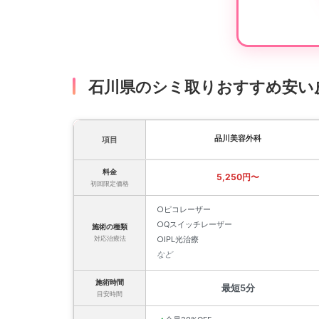
石川県のシミ取りおすすめ安い
品川美容外科
項目
料金
5,250円〜
初回限定価格
○ピコレーザー
○Qスイッチレーザー
施術の種類
対応治療法
○IPL光治療
など
施術時間
最短5分
目安時間