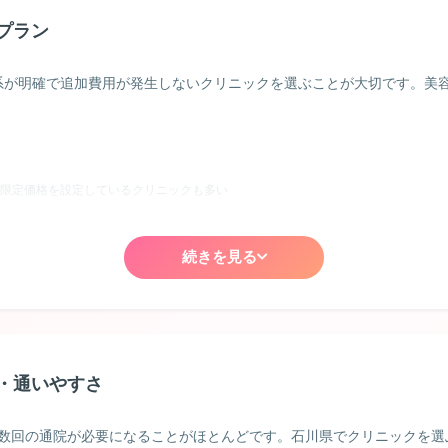
対称に現れる薄茶色のシミ。ホルモンバランスの影響を受けやすく、石川県の専門ク
プラン
治療で悪化することもあるため、経験豊富な医師の診断が不可欠です。
系が明確で追加費用が発生しないクリニックを選ぶことが大切です。美
。真皮層にメラニンが存在するため、通常のシミより深い位置にあり、石川県でも対
度の照射で改善が期待できます。
限定価格を設定しているクリニックも多い
：
を診断してくれるか、複数の治療機器を揃えているか、症例写真を豊富に公
川県の人気クリニックでは期間限定キャンペーンも実施
続きを見る
約で割引になることが多い
のビジネスパーソンに人気
・通いやすさ
術で美肌効果も期待できる
複数回の通院が必要になることがほとんどです。石川県でクリニックを選