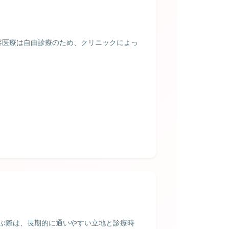
リニックでは、トラネキサム酸内服とレーザート
容医療は自由診療のため、クリニックによっ
応できるクリニックは限られます。Qスイッチレ
開しているかをチェックしましょう。
ぶ際は、長期的に通いやすい立地と診療時