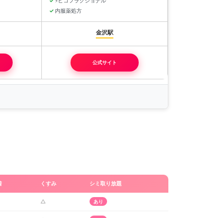
ピコフラクショナル
⚡
内服薬処方
金沢駅
公式サイト
着
くすみ
シミ取り放題
△
あり