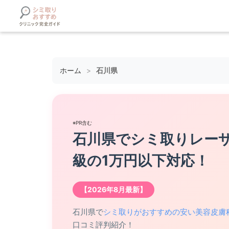
ホーム
>
石川県
※PR含む
石川県でシミ取りレー
級の1万円以下対応！
【2026年8月最新】
石川県で
シミ取りがおすすめの安い美容皮膚
口コミ評判紹介！