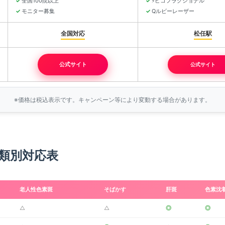
全国100院以上
ピコフラクショナル
⚡
モニター募集
Qルビーレーザー
全国対応
松任駅
公式サイト
公式サイト
※価格は税込表示です。キャンペーン等により変動する場合があります。
類別対応表
老人性色素斑
そばかす
肝斑
色素沈
△
△
◎
◎