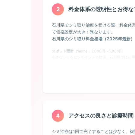
肝斑
2
30〜40代の女性に多く、頬骨のあたりに左右
料金体系の透明性とお得な
ーニングの併用治療が基本となります。誤った
石川県でシミ取り治療を受ける際、料金体
ADM（後天性真皮メラノサイトーシス）
て価格設定が大きく異なります。
石川県のシミ取り料金相場（2025年最新）
頬骨部分に現れる灰色がかった青みのあるシミ
ーザーによる複数回の治療が必要で、3〜6回程
スポット照射（1mm）:
2,000円〜5,000円
小さなシミをピンポイントで除去。石川県では初回
💡 石川県でクリニックを選ぶ際のポイント
シミ取り放題プラン:
初回カウンセリングで医師が直接シミの種類
30,000円〜100,000円
顔全体のシミを一度に治療できるお得なプラン。石
レーザートーニング:
1回 8,000円〜30,000円
肝斑や薄いシミに効果的。5回・10回のコース契
ピコレーザー:
1回 20,000円〜50,000円
最新機器による治療。ダウンタイムが短く、石川県
4
アクセスの良さと診療時間
IPL光治療:
1回 15,000円〜40,000円
そばかすや薄いシミ、赤みにも効果的。定期的な施
シミ治療は1回で完了することは少なく、