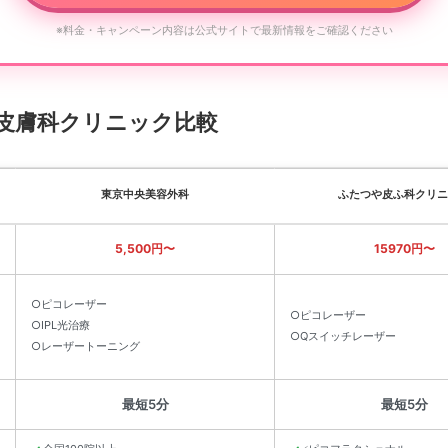
※料金・キャンペーン内容は公式サイトで最新情報をご確認ください
皮膚科クリニック比較
東京中央美容外科
ふたつや皮ふ科クリニ
5,500円〜
15970円〜
○ピコレーザー
○ピコレーザー
○IPL光治療
○Qスイッチレーザー
○レーザートーニング
最短5分
最短5分