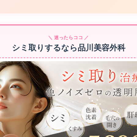
＼ 迷ったらココ ／
シミ取りするなら
品川美容外科