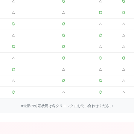
△
◎
△
◎
△
△
◎
◎
◎
◎
△
△
△
◎
◎
△
◎
◎
△
△
△
◎
◎
◎
◎
△
△
△
△
◎
◎
△
◎
△
◎
△
※最新の対応状況は各クリニックにお問い合わせください