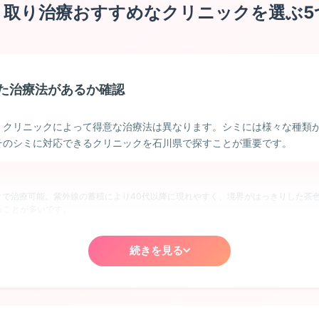
ミ取り治療おすすめなクリニックを選ぶ5
た治療法があるか確認
、クリニックによって得意な治療法は異なります。シミには様々な種類
そのシミに対応できるクリニックを石川県で探すことが重要です。
クで治療可能。紫外線の蓄積により40代以降に現れやすく、境界がはっきりした茶
ることが多いです。
続きを見る
斑点が散在します。石川県のクリニックでは、IPL光治療やレーザートーニングで
ンスが必要になることもあります。