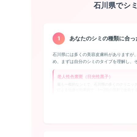
石川県でシ
1
あなたのシミの種類に合っ
石川県には多くの美容皮膚科がありますが
め、まずは自分のシミのタイプを理解し、
老人性色素斑（日光性黒子）
最も一般的なシミで、石川県の多くのクリニッ
による治療が効果的で、1〜2回の照射で改善す
そばかす（雀卵斑）
遺伝的要因が強く、幼少期から顔に小さな茶色の
去しても再発しやすいため、定期的なメンテナ