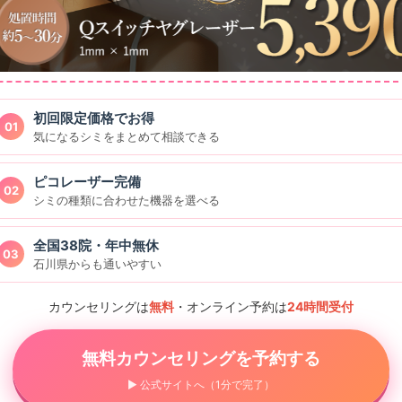
初回限定価格でお得
01
気になるシミをまとめて相談できる
ピコレーザー完備
02
シミの種類に合わせた機器を選べる
全国38院・年中無休
03
石川県からも通いやすい
カウンセリングは
無料
・オンライン予約は
24時間受付
無料カウンセリングを予約する
▶ 公式サイトへ（1分で完了）