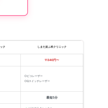
ック
しまだ皮ふ科クリニック
11340円〜
○ピコレーザー
○Qスイッチレーザー
最短5分