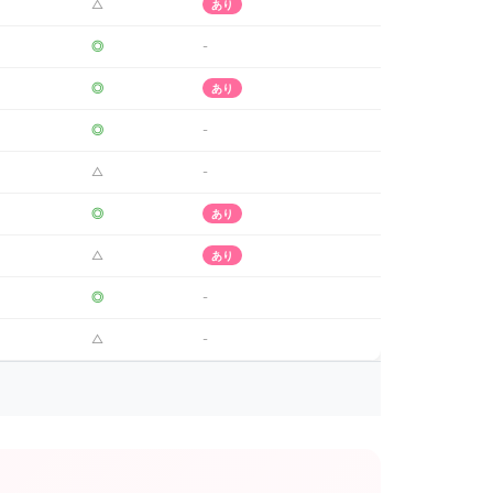
△
あり
◎
-
◎
あり
◎
-
△
-
◎
あり
△
あり
◎
-
△
-