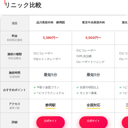
リニック比較
品川美容外科 静岡院
東京中央美容外科
清水
項目
料金
5,390円〜
5,500円〜
初回限定価格
○ピコレーザー
○ピコレーザー
○ピコ
施術の種類
○IPL光治療
対応治療法
○Qスイッチレーザー
○レー
○レーザートーニング
施術時間
最短5分
最短5分
目安時間
🎯
取り放題プラン
全国100院以上
⚡
ピ
おすすめポイント
⚡
ピコフラクショナル
モニター募集
⚡
ピ
アクセス
静岡駅
全国対応
最寄り駅
公式サイト
公式サイト
詳細