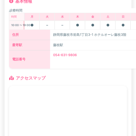
基本情報
診療時間
時間
月
火
水
木
金
土
日
●
－
－
●
●
●
●
10:00 〜 19:00
住所
静岡県藤枝市前島1丁目3-1 ホテルオーレ藤枝3階
最寄駅
藤枝駅
054-631-9806
電話番号
アクセスマップ