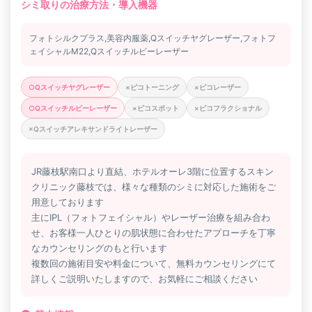
シミ取りの治療方法・導入機器
フォトシルクプラス,美容内服薬,Qスイッチヤグレーザー,フォトフ
ェイシャルM22,Qスイッチルビーレーザー
○Qスイッチヤグレーザー
×ピコトーニング
×ピコレーザー
○Qスイッチルビーレーザー
×ピコスポット
×ピコフラクショナル
×Qスイッチアレキサンドライトレーザー
JR藤枝駅南口より直結、ホテルオーレ3階に位置するスキン
クリニック藤枝では、様々な種類のシミに対応した施術をご
用意しております
主にIPL（フォトフェイシャル）やレーザー治療を組み合わ
せ、お客様一人ひとりの肌状態に合わせたアプローチを丁寧
なカウンセリングのもと行います
複数回の施術目安や料金について、無料カウンセリングにて
詳しくご説明いたしますので、お気軽にご相談ください