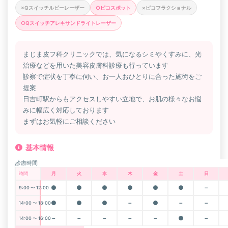
×Qスイッチルビーレーザー
○ピコスポット
×ピコフラクショナル
○Qスイッチアレキサンドライトレーザー
まじま皮フ科クリニックでは、気になるシミやくすみに、光
治療などを用いた美容皮膚科診療も行っています
診察で症状を丁寧に伺い、お一人おひとりに合った施術をご
提案
日吉町駅からもアクセスしやすい立地で、お肌の様々なお悩
みに幅広く対応しております
まずはお気軽にご相談ください
基本情報
診療時間
時間
月
火
水
木
金
土
日
●
●
●
●
●
●
－
9:00 〜 12:00
●
●
●
－
●
－
－
14:00 〜 18:00
－
－
－
－
－
●
－
14:00 〜 16:00