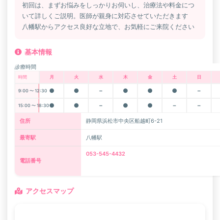
初回は、まずお悩みをしっかりお伺いし、治療法や料金につ
いて詳しくご説明。医師が親身に対応させていただきます
八幡駅からアクセス良好な立地で、お気軽にご来院ください
基本情報
診療時間
時間
月
火
水
木
金
土
日
●
●
－
●
●
●
－
9:00 〜 12:30
●
●
－
●
●
－
－
15:00 〜 18:30
住所
静岡県浜松市中央区船越町6-21
最寄駅
八幡駅
053-545-4432
電話番号
アクセスマップ