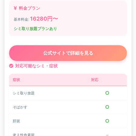
長期的なメンテナンス体制
料金プラン
シミは紫外線や加齢により再発する可能性があるため、静岡
16280円〜
基本料金:
県で長期的にお付き合いできるクリニックを選ぶことが大切
です。定期的なメンテナンス治療の割引制度や、会員制度に
シミ取り放題プランあり
よる特典があるクリニックもおすすめです。
💡 静岡県でのアフターケア重視の選び方：
公式サイトで詳細を見る
初回カウンセリング時に、アフターケアについて詳しく
説明してくれるクリニックは信頼できます。料金だけで
対応可能なシミ・症状
なく、トータルサポートの充実度で選ぶことが、満足度
の高い治療につながります。
症状
対応
○
シミ取り放題
○
そばかす
○
肝斑
−
老人性色素斑