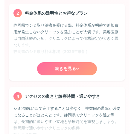
きりした茶色のシミです。Qスイッチレーザーやピコレーザ
ーによる治療が効果的で、1〜2回の照射で改善することが多
いです。
2
料金体系の透明性とお得なプラン
静岡県でシミ取り治療を受ける際、料金体系が明確で追加費
そばかす（雀卵斑）
用が発生しないクリニックを選ぶことが大切です。美容医療
遺伝的要因が強く、幼少期から顔に小さな茶色の斑点が散在
は自由診療のため、クリニックによって価格設定が大きく異
します。静岡県のクリニックでは、IPL光治療やレーザートー
なります。
ニングで全体的に薄くすることが可能。ただし、完全に除去
静岡県のシミ取り料金相場（2025年最新）
しても再発しやすいため、定期的なメンテナンスが必要にな
ることもあります。
スポット照射（1mm）:
2,000円〜5,000円
続きを見る
小さなシミをピンポイントで除去。静岡県では初回限定価格を設
肝斑
定しているクリニックも多い
30〜40代の女性に多く、頬骨のあたりに左右対称に現れる
シミ取り放題プラン:
30,000円〜100,000円
薄茶色のシミ。ホルモンバランスの影響を受けやすく、静岡
顔全体のシミを一度に治療できるお得なプラン。静岡県の人気ク
県の専門クリニックでは、トラネキサム酸内服とレーザート
4
アクセスの良さと診療時間・通いやすさ
リニックでは期間限定キャンペーンも実施
ーニングの併用治療が基本となります。誤った治療で悪化す
ることもあるため、経験豊富な医師の診断が不可欠です。
シミ治療は1回で完了することは少なく、複数回の通院が必要
レーザートーニング:
1回 8,000円〜30,000円
になることがほとんどです。静岡県でクリニックを選ぶ際
肝斑や薄いシミに効果的。5回・10回のコース契約で割引になるこ
ADM（後天性真皮メラノサイトーシス）
は、長期的に通いやすい立地と診療時間を重視しましょう。
とが多い
静岡県で通いやすいクリニックの条件
頬骨部分に現れる灰色がかった青みのあるシミ。真皮層にメ
ピコレーザー:
1回 20,000円〜50,000円