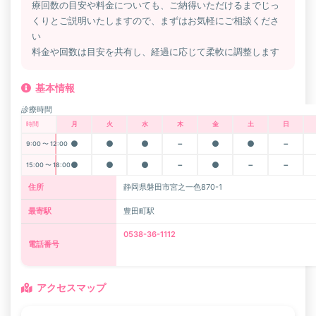
療回数の目安や料金についても、ご納得いただけるまでじっ
くりとご説明いたしますので、まずはお気軽にご相談くださ
い
料金や回数は目安を共有し、経過に応じて柔軟に調整します
基本情報
診療時間
時間
月
火
水
木
金
土
日
●
●
●
－
●
●
－
9:00 〜 12:00
●
●
●
－
●
－
－
15:00 〜 18:00
住所
静岡県磐田市宮之一色870-1
最寄駅
豊田町駅
0538-36-1112
電話番号
アクセスマップ