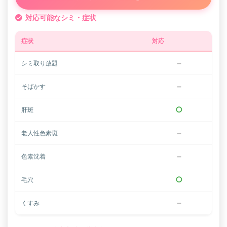
対応可能なシミ・症状
症状
対応
−
シミ取り放題
−
そばかす
○
肝斑
−
老人性色素斑
−
色素沈着
○
毛穴
−
くすみ