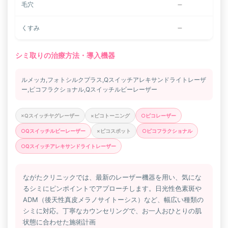
−
毛穴
−
くすみ
シミ取りの治療方法・導入機器
ルメッカ,フォトシルクプラス,Qスイッチアレキサンドライトレーザ
ー,ピコフラクショナル,Qスイッチルビーレーザー
×Qスイッチヤグレーザー
×ピコトーニング
○ピコレーザー
○Qスイッチルビーレーザー
×ピコスポット
○ピコフラクショナル
○Qスイッチアレキサンドライトレーザー
ながたクリニックでは、最新のレーザー機器を用い、気にな
るシミにピンポイントでアプローチします。日光性色素斑や
ADM（後天性真皮メラノサイトーシス）など、幅広い種類の
シミに対応。丁寧なカウンセリングで、お一人おひとりの肌
状態に合わせた施術計画