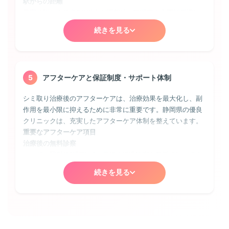
ラニンが存在するため、通常のシミより深い位置にあり、静
駅からの距離
最新機器による治療。ダウンタイムが短く、静岡県のビジネスパ
岡県でも対応できるクリニックは限られます。Qスイッチレ
最寄り駅から徒歩5分以内が理想的。静岡県の主要駅周辺に
ーソンに人気
ーザーによる複数回の治療が必要で、3〜6回程度の照射で改
は多くのクリニックが集中しており、雨の日でも地下通路で
善が期待できます。
続きを見る
アクセスできる場所もあります
IPL光治療:
1回 15,000円〜40,000円
診療時間の柔軟性
そばかすや薄いシミ、赤みにも効果的。定期的な施術で美肌効果
平日夜間診療（19時以降）に対応していれば、仕事帰りに通
も期待できる
💡 静岡県でクリニックを選ぶ際のポイント：
院可能。静岡県のビジネス街にあるクリニックは20時まで診
初回カウンセリングで医師が直接シミの種類を診断して
⚠️ 料金に関する注意点
5
アフターケアと保証制度・サポート体制
療していることも
くれるか、複数の治療機器を揃えているか、症例写真を
初診料・再診料の有無（静岡県では無料のクリニックも多
土日祝日の診療
豊富に公開しているかをチェックしましょう。
数）
シミ取り治療後のアフターケアは、治療効果を最大化し、副
週末しか時間が取れない方には必須条件。静岡県では土日も
麻酔代が別途必要か（表面麻酔で3,000円程度）
作用を最小限に抑えるために非常に重要です。静岡県の優良
診療しているクリニックが増えています
アフターケア用品の費用（保湿剤や日焼け止めなど）
クリニックは、充実したアフターケア体制を整えています。
予約の取りやすさ
キャンセル料の規定（当日キャンセルで施術料の30〜
重要なアフターケア項目
人気クリニックは予約が取りにくいことも。オンライン予約
100%）
治療後の無料診察
システムや当日予約枠があると便利です
レーザー照射後1週間〜1ヶ月後の経過観察を無料で行ってく
その他の利便性チェックポイント
れるか。静岡県の良心的なクリニックでは、心配な時はいつ
💡 静岡県でお得に治療を受けるコツ：
駐車場の有無
続きを見る
でも診察してくれます
モニター募集、平日限定プラン、学割・シニア割、ペア
静岡県で車通院を考えている方は、提携駐車場や駐車料金サ
24時間緊急連絡体制
割など、各種割引制度を活用しましょう。また、複数回
ービスの有無を確認しましょう。
万が一の肌トラブル時に、LINEや専用ダイヤルで相談できる
コースの方が1回あたりの単価が安くなることが多いで
支払い方法の多様性
体制があると安心
す。
現金以外にクレジットカード、電子マネー、医療ローンな
炎症後色素沈着への対応
ど、支払い方法が豊富だと安心です。