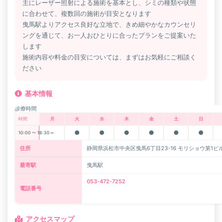
主にレーザー照射による施術を基本とし、シミの種類や状態
に合わせて、複数回の施術が目安となります
曳馬駅よりアクセス良好な立地で、きめ細やかなカウンセリ
ングを通じて、お一人おひとりに合ったプランをご提案いた
します
施術内容や料金の目安については、まずはお気軽にご相談く
ださい
基本情報
診療時間
時間
月
火
水
木
金
土
日
－
●
●
●
●
●
●
10:00 〜 18:30
住所
静岡県浜松市中央区曳馬6丁目23-16 モリショウ第1ビル
最寄駅
曳馬駅
053-472-7252
電話番号
アクセスマップ