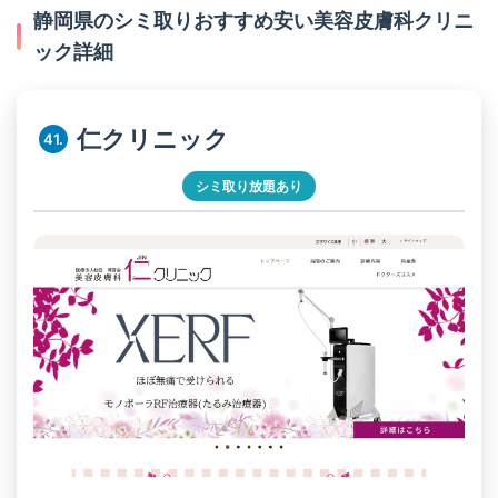
レーザー治療後に一時的にシミが濃くなることがあり、適切
静岡県のシミ取りおすすめ安い美容皮膚科クリニ
プライバシーへの配慮
な対処が必要。静岡県の経験豊富なクリニックなら、トラブ
完全個室での施術、他の患者と顔を合わせない動線設計な
ック詳細
ル時の対応もスムーズです
ど、静岡県の高級クリニックではプライバシーに配慮した造
処方薬の提供
りになっています。
ハイドロキノンやトレチノインなどの美白剤、炎症を抑える
薬を適切に処方してくれるか
仁クリニック
41.
静岡県での通院計画：
保証制度の確認ポイント
レーザー治療後は日焼けNGなので、日差しが弱い秋冬
📋 効果保証制度
シミ取り放題あり
に治療を始める方が多いです。また、ダウンタイムを考
一定期間内にシミが再発した場合の無料再治療や、効果が不
慮して、大切なイベントの2〜3ヶ月前には治療を完了さ
十分だった場合の追加照射サービス。静岡県の一部クリニッ
せるスケジュールを組みましょう。
クでは「満足保証」を設けています。
🎁 アフターケア用品の提供
治療後に必要な保湿剤、日焼け止め、美白化粧品などを無料
または優待価格で提供。正しいスキンケア指導も重要です。
📸 経過写真の管理
定期的に写真撮影を行い、治療効果を客観的に評価。静岡県
の先進的なクリニックでは、専用アプリで経過を管理できる
ことも。
🔄 他院修正の対応
他院での治療に満足できなかった場合の修正治療に対応して
いるかも、技術力の証明になります。