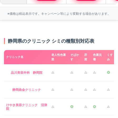
※価格は税込表示です。キャンペーン等により変動する場合があります。
静岡県のクリニック シミの種類別対応表
老人性色素
そばか
肝
色素沈
くす
クリニック名
斑
す
斑
着
み
品川美容外科 静岡院
△
△
△
△
◎
静岡曲金クリニック
△
△
△
△
△
けやき美容クリニック 沼津
△
◎
△
◎
△
院